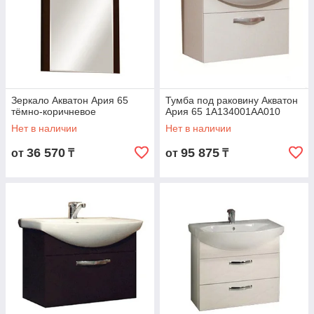
Зеркало Акватон Ария 65
Тумба под раковину Акватон
тёмно-коричневое
Ария 65 1A134001AA010
Нет в наличии
Нет в наличии
36 570
95 875
от
₸
от
₸