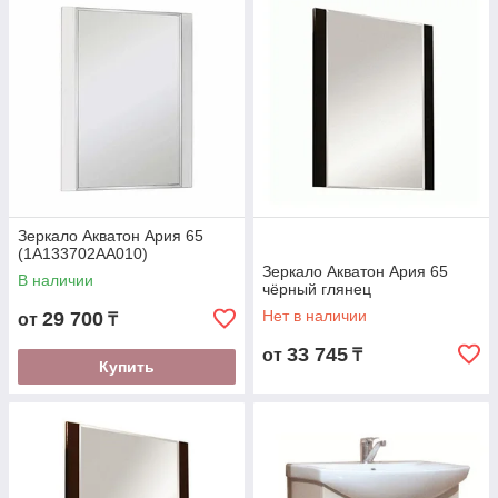
боковую стенку.
Зеркало Акватон Ария 65
(1A133702AA010)
Зеркало Акватон Ария 65
В наличии
чёрный глянец
Нет в наличии
29 700
от
₸
33 745
от
₸
Купить