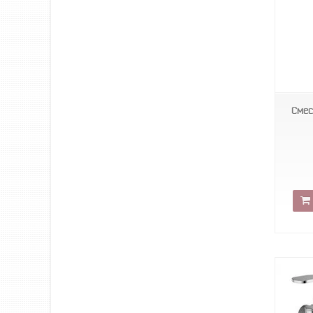
MK
Смес