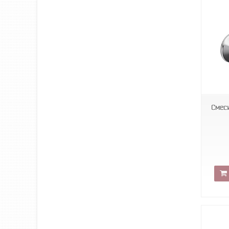
ssr
Смес