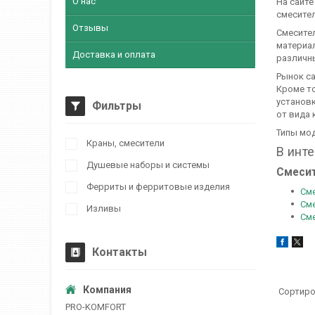
О нас
На сайте
смесител
Отзывы
Смесите
материа
Доставка и оплата
различны
Рынок с
Кроме то
установк
Фильтры
от вида 
Типы мо
Краны, смесители
В инте
Душевые наборы и системы
Смесит
Ферриты и ферритовые изделия
См
См
Изливы
Сме
Контакты
PRO-KOMFORT