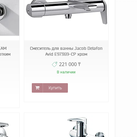
EAM
Смеситель для ванны Jacob Delafon
отким
Avid E97369-CP хром
221 000 ₸
В наличии
Купить