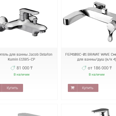
blk
gappo
итель для ванны Jacob Delafon
F674108C-01 BRAVAT WAVE См
Kumin E1385-CP
для ванны/душ (к/к 4
81 000 ₸
от 186 000 ₸
В наличии
В наличии
Купить
Купить