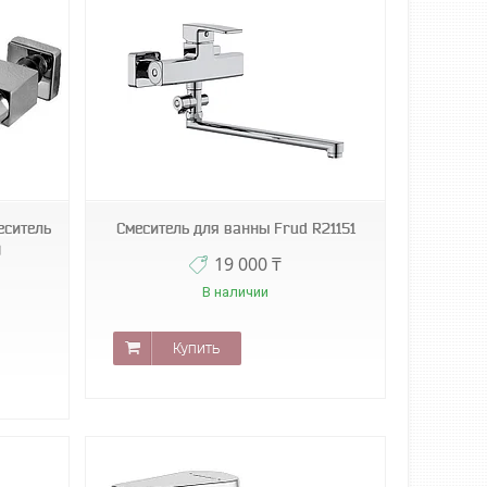
еситель
Смеситель для ванны Frud R21151
)
19 000 ₸
В наличии
Купить