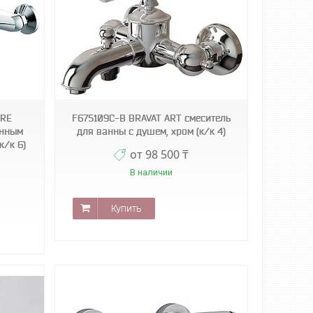
URE
F675109С-В BRAVAT ART смеситель
инным
для ванны с душем, хром (к/к 4)
к/к 6)
от 98 500 ₸
В наличии
Купить