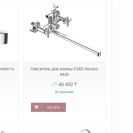
anberra
Смеситель для ванны ESKO Astana
AA31
46 400 ₸
В наличии
Купить