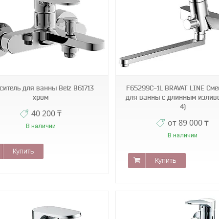
blk
blk
ситель для ванны Belz B61713
F65299C-1L BRAVAT LINE Сме
хром
для ванны с длинным изливо
4)
40 200 ₸
от 89 000 ₸
В наличии
В наличии
Купить
Купить