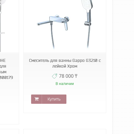
OHE
Смеситель для ванны Gappo G3210 с
для
лейкой Хром
вым
78 000 ₸
1000179
В наличии
Купить