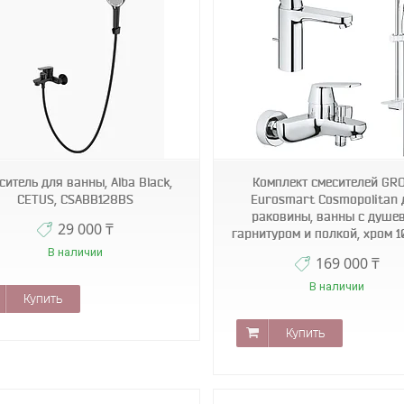
blk
KSA
ситель для ванны, Alba Black,
Комплект смесителей GR
CETUS, CSABB128BS
Eurosmart Cosmopolitan 
раковины, ванны с душе
29 000 ₸
гарнитуром и полкой, хром 
В наличии
169 000 ₸
В наличии
Купить
Купить