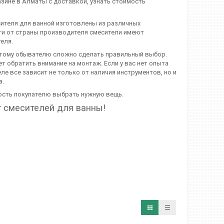
газине в Алматы с доставкой, узнать стоимость
ителя для ванной изготовлены из различных
ти от страны производителя смесители имеют
еля.
остому обывателю сложно сделать правильный выбор.
т обратить внимание на монтаж. Если у вас нет опыта
еле все зависит не только от наличия инструментов, но и
а.
ость покупателю выбрать нужную вещь.
нт смесителей для ванны!