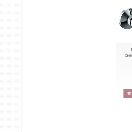
blk
Сме