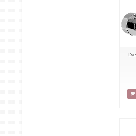
blk
Сме