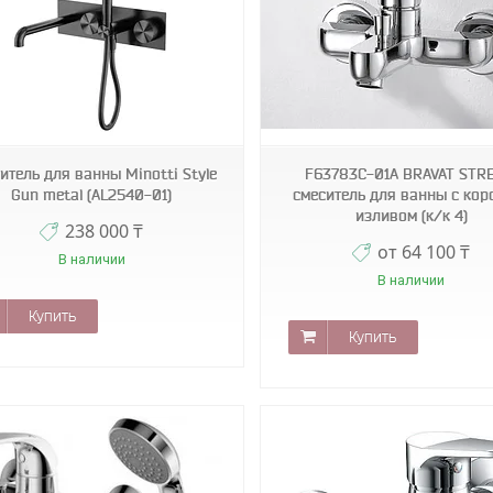
blk
ssr
итель для ванны Minotti Style
F63783C-01A BRAVAT STR
Gun metal (AL2540-01)
смеситель для ванны с кор
изливом (к/к 4)
238 000 ₸
от 64 100 ₸
В наличии
В наличии
Купить
Купить