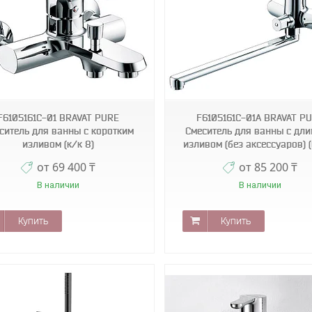
blk
blk
F6105161C-01 BRAVAT PURE
F6105161C-01A BRAVAT P
ситель для ванны с коротким
Смеситель для ванны с дл
изливом (к/к 8)
изливом (без аксессуаров) (
от 69 400 ₸
от 85 200 ₸
В наличии
В наличии
Купить
Купить