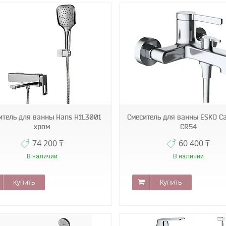
ssr
ssr
итель для ванны Hans H11.3001
Смеситель для ванны ESKO C
хром
CR54
74 200 ₸
60 400 ₸
В наличии
В наличии
Купить
Купить