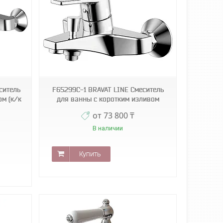
ситель
F65299C-1 BRAVAT LINE Смеситель
м (к/к
для ванны с коротким изливом
от 73 800 ₸
В наличии
Купить