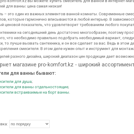
 pro-komfort.kz вы можете: купить смеситель для ванной в интернет-ма
ей для ванны: цена самая низкая!
ль – это один из важных элементов ванной комнаты. Современные смес
лов, которые гармонично вписываются в любой интерьер. В зависимос
й ценовой показатель, что удовлетворит требованиям любого покупат
антехники на сегодняшний день достаточно многообразен, поэтому пр
го, что необходимо правильно подобрать необходимый вариант, следуе
и, то лучше вызвать сантехника, и он все сделает за вас. Ведь в этом д
крепления смесителя. В этом деле нужен опыт и инструмент для монтаж
делей разного дизайна, широкий диапазон цен продукции дает возможн
рнет магазине pro-komfort.kz - широкий ассортиме
ели для ванны бывают:
есители для душа
;
есители для ванны отдельностоящие
;
сители встраиваемые на борт ванны
.