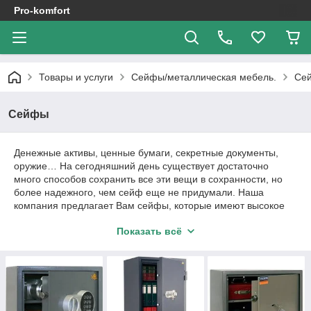
Pro-komfort
Товары и услуги
Сейфы/металлическая мебель.
Се
Сейфы
Денежные активы, ценные бумаги, секретные документы,
оружие… На сегодняшний день существует достаточно
много способов сохранить все эти вещи в сохранности, но
более надежного, чем сейф еще не придумали. Наша
компания предлагает Вам
сейфы, которые имеют высокое
качество, оригинальный дизайн и приемлемую цену.
Показать всё
Огромный ассортимент различных моделей сейфов сможет
удовлетворить практически любого покупателя, который
захочет приобрести надежный сейф по доступной цене.