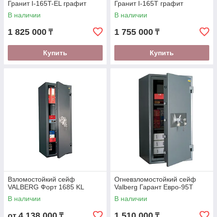
Гранит I-165T-EL графит
Гранит I-165T графит
В наличии
В наличии
1 825 000
1 755 000
₸
₸
Купить
Купить
Взломостойкий сейф
Огневзломостойкий сейф
VALBERG Форт 1685 KL
Valberg Гарант Евро-95T
В наличии
В наличии
4 138 000
1 510 000
от
₸
₸