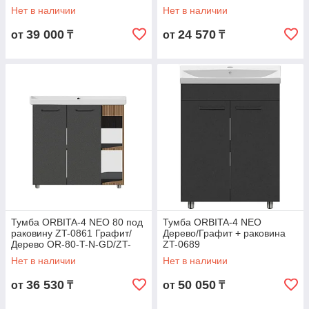
GD/GP001(КОМПЛ)
Нет в наличии
Нет в наличии
39 000
24 570
от
₸
от
₸
Тумба ORBITA-4 NEO 80 под
Тумба ORBITA-4 NEO
раковину ZT-0861 Графит/
Дерево/Графит + раковина
Дерево OR-80-T-N-GD/ZT-
ZT-0689
0861
Нет в наличии
Нет в наличии
36 530
50 050
от
₸
от
₸