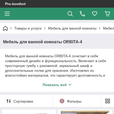
Pro-komfort
Товары и услуги
Мебель для ванной комнаты
Мебел
Мебель для ванной комнаты ORBITA-4
Мебель для ванной комнаты ORBITA-4 сочетает в себе
современный дизайн и функциональность. Включает в себя
просторную тумбу с раковиной, зеркальный шкаф и
дополнительные полки для хранения. Изготовлен из
влагостойких материалов, что гарантирует долговечность и
устойчивость к воздействию влаги. Идеально подходит для
Показать всё
создания стильного и удобного пространства в вашей ванной
комнате.
Сортировка
0
Фильтры