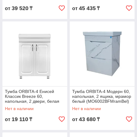
39 520
45 435
от
₸
от
₸
Тумба ORBITA-4 Енисей
Тумба ORBITA-4 Модерн 60,
Классик Breeze 60,
напольная, 2 ящика, мрамор
напольная, 2 двери, белая
белый (MO6002BFMramBel)
(ENСBreeze6002DFBel)
Нет в наличии
Нет в наличии
19 110
43 680
от
₸
от
₸