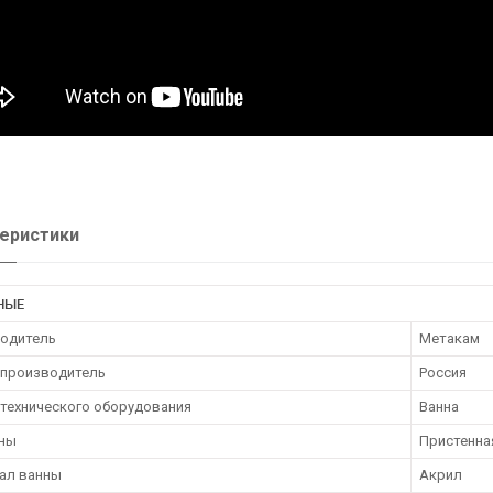
еристики
НЫЕ
одитель
Метакам
 производитель
Россия
нтехнического оборудования
Ванна
нны
Пристенна
ал ванны
Акрил