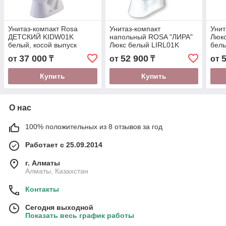
Унитаз-компакт Rosa
Унитаз-компакт
Унит
ДЕТСКИЙ KIDW01K
напольный ROSA "ЛИРА"
Люкс
белый, косой выпуск
Люкс белый LIRL01K
бел
37 000
52 900
от
₸
от
₸
от
Купить
Купить
О нас
100% положительных из 8 отзывов за год
Работает с 25.09.2014
г. Алматы
Алматы, Казахстан
Контакты
Сегодня выходной
Показать весь график работы