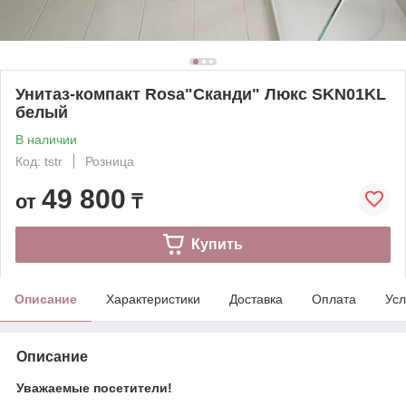
Унитаз-компакт Rosa"Сканди" Люкс SKN01KL
белый
В наличии
Код: tstr
Розница
49 800
от
₸
Купить
Описание
Характеристики
Доставка
Оплата
Усл
Описание
Уважаемые посетители!