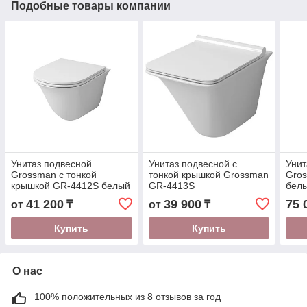
Подобные товары компании
Унитаз подвесной
Унитаз подвесной с
Унит
Grossman с тонкой
тонкой крышкой Grossman
Gro
крышкой GR-4412S белый
GR-4413S
белы
41 200
39 900
75 
от
₸
от
₸
Купить
Купить
О нас
100% положительных из 8 отзывов за год