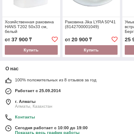
Хозяйственная раковина
Раковина Jika LYRA 50*41
Умы
HANS T202 50x33 см,
(8142700001049)
вст
белый
Берг
37 900
20 900
25 
от
₸
от
₸
Купить
Купить
О нас
100% положительных из 8 отзывов за год
Работает с 25.09.2014
г. Алматы
Алматы, Казахстан
Контакты
Сегодня работает с 10:00 до 19:00
Показать весь график работы