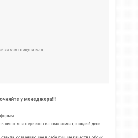
ней
за счет покупателя
очняйте у менеджера!!!
й формы.
ольшинство интерьеров ванных комнат, каждый день
и стекла, совмещающее в себе лучшие качества обоих