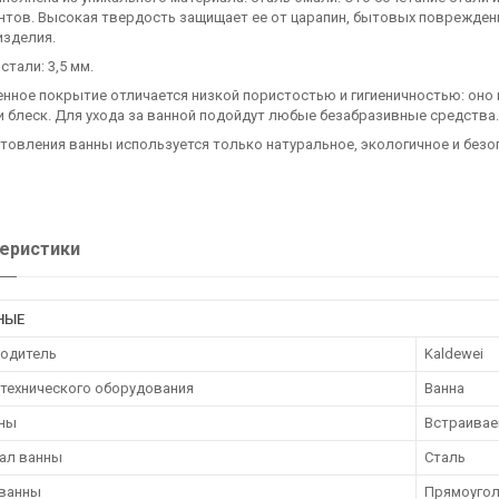
тов. Высокая твердость защищает ее от царапин, бытовых повреждени
изделия.
стали: 3,5 мм.
нное покрытие отличается низкой пористостью и гигиеничностью: оно 
и блеск. Для ухода за ванной подойдут любые безабразивные средства.
товления ванны используется только натуральное, экологичное и безо
еристики
НЫЕ
одитель
Kaldewei
нтехнического оборудования
Ванна
нны
Встраивае
ал ванны
Сталь
ванны
Прямоугол