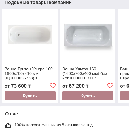
Подобные товары компании
Ванна Тритон Ультра 160
Ванна Ультра 160
Ванн
1600x700х410 мм,
(1600x700х400 мм) без
пря
(Щ0000056733) в
ног Щ0000017117
Евро
комплекте с ножками
(170
73 600
67 200
от
₸
от
₸
от
Купить
Купить
О нас
100% положительных из 8 отзывов за год