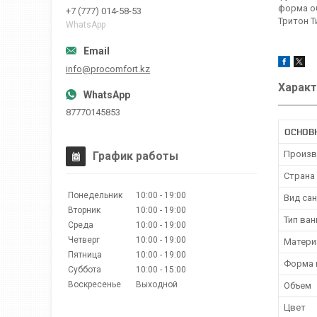
форма о
+7 (777) 014-58-53
Тритон Т
WhatsApp
info@procomfort.kz
Характ
87770145853
ОСНОВ
Произв
График работы
Страна
Понедельник
10:00
19:00
Вид са
Вторник
10:00
19:00
Тип ва
Среда
10:00
19:00
Четверг
10:00
19:00
Матери
Пятница
10:00
19:00
Форма 
Суббота
10:00
15:00
Воскресенье
Выходной
Объем
Цвет