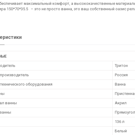
беспечивает максимальный комфорт, а высококачественные материалы 
ира 150*70*35.5
– это не просто ванна, это ваш собственный оазис рела
еристики
НЫЕ
одитель
Тритон
 производитель
Россия
нтехнического оборудования
Ванна
нны
Пристенна
ал ванны
Акрил
ванны
Прямоугол
136 л
Белый