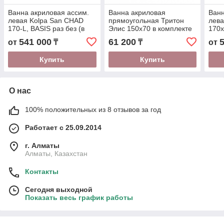
Ванна акриловая ассим.
Ванна акриловая
Ванн
левая Kolpa San CHAD
прямоугольная Тритон
лева
170-L, BASIS раз без (в
Элис 150x70 в комплекте
170x
комплекте с каркасом, С/
с ножками (Щ0000073528)
карк
541 000
61 200
от
₸
₸
от
П)(5140001)
(508
Купить
Купить
О нас
100% положительных из 8 отзывов за год
Работает с 25.09.2014
г. Алматы
Алматы, Казахстан
Контакты
Сегодня выходной
Показать весь график работы