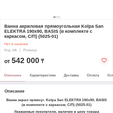
Ванна акриловая прямоугольная Kolpa San
ELEKTRA 190x90, BASIS (в комплекте с
каркасом, С/П) (5025-01)
Нет в наличии
Код: blk
Розница
542 000
от
₸
Описание
Характеристики
Доставка
Оплата
Усл
Описание
Ванна акрил прямоуг. Kolpa San ELEKTRA 190x90, BASIS
(в комплекте с каркасом, С/П) (5025-01)
Уважаемые покупатели, нали
чие и цену товара