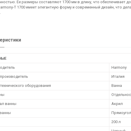
ностью. Ее размеры составляют 1700 мм в длину, что обеспечивает д
armony-T 1700 имеет элегантную форму и современный дизайн, что де
.
еристики
НЫЕ
одитель
Harmony
 производитель
Италия
нтехнического оборудования
Ванна
нны
Отдельно
ал ванны
Акрил
ванны
Прямоугол
200 л
Черный