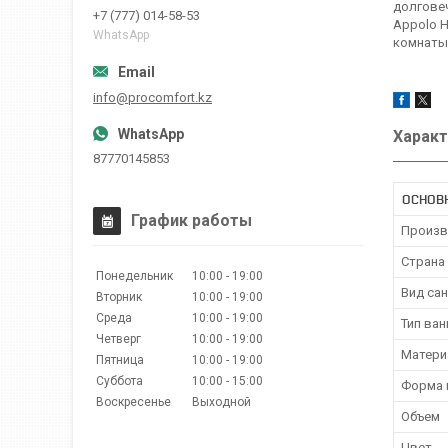
долговеч
+7 (777) 014-58-53
Appolo H
WhatsApp
комнаты
info@procomfort.kz
Характ
87770145853
ОСНОВ
График работы
Произв
Страна
Понедельник
10:00
19:00
Вид са
Вторник
10:00
19:00
Среда
10:00
19:00
Тип ва
Четверг
10:00
19:00
Матери
Пятница
10:00
19:00
Суббота
10:00
15:00
Форма 
Воскресенье
Выходной
Объем
Цвет