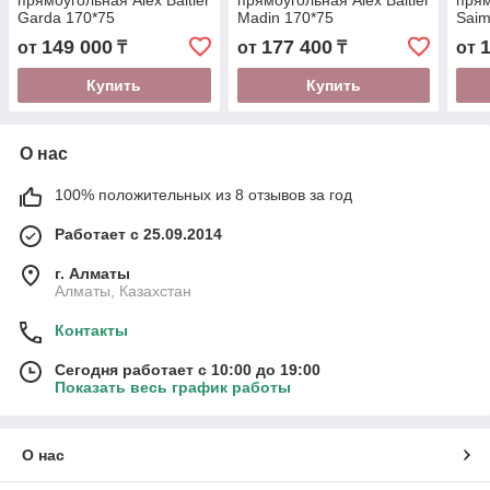
прямоугольная Alex Baitler
прямоугольная Alex Baitler
прям
Garda 170*75
Madin 170*75
Saim
149 000
177 400
от
₸
от
₸
от
Купить
Купить
О нас
100% положительных из 8 отзывов за год
Работает с 25.09.2014
г. Алматы
Алматы, Казахстан
Контакты
Сегодня работает с 10:00 до 19:00
Показать весь график работы
О нас