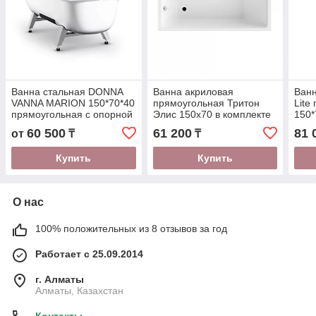
Ванна стальная DONNA
Ванна акриловая
Ван
VANNA MARION 150*70*40
прямоугольная Тритон
Lite
прямоугольная с опорной
Элис 150x70 в комплекте
150*
подставкой, белый ирис,
с ножками (Щ0000073528)
(ВП
60 500
61 200
81 
от
₸
₸
без ранта M-51903
Купить
Купить
О нас
100% положительных из 8 отзывов за год
Работает с 25.09.2014
г. Алматы
Алматы, Казахстан