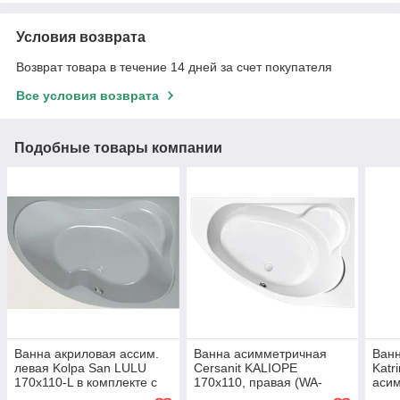
Условия возврата
Возврат товара в течение 14 дней за счет покупателя
Все условия возврата
Подобные товары компании
Ванна акриловая ассим.
Ванна асимметричная
Ван
левая Kolpa San LULU
Cersanit KALIOPE
Katr
170x110-L в комплекте с
170x110, правая (WA-
аси
каркасом (без сифона)
KALIOPE*170-R)
(ВА