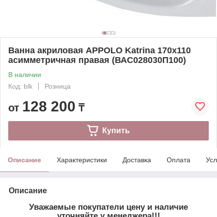
Ванна акриловая APPOLO Katrina 170х110
асимметричная правая (ВАС028030П100)
В наличии
Код: blk
Розница
128 200
от
₸
Купить
Описание
Характеристики
Доставка
Оплата
Усл
Описание
Уважаемые покупатели цену и наличие
уточняйте у менеджера!!!