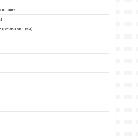
а кнопку
й"
и (режим эконом)