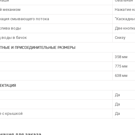
чаши
Овальная
й механизм
Нажатие н
зация смывающего потока
"Каскадны
слива воды
Две кнопк
 воды в бачок
Снизу
ИТНЫЕ И ПРИСОЕДИНИТЕЛЬНЫЕ РАЗМЕРЫ
358 мм
775 мм
638 мм
ЕКТАЦИЯ
Да
Да
е с крышкой
Да
ация для заказа