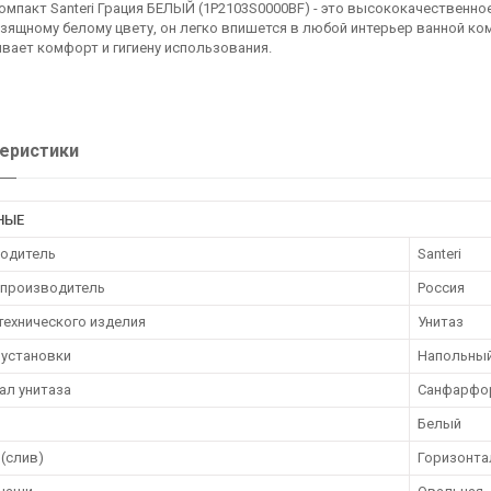
омпакт Santeri Грация БЕЛЫЙ (1P2103S0000BF) - это высококачественно
зящному белому цвету, он легко впишется в любой интерьер ванной ко
вает комфорт и гигиену использования.
еристики
НЫЕ
одитель
Santeri
 производитель
Россия
технического изделия
Унитаз
 установки
Напольны
ал унитаза
Санфарфо
Белый
(слив)
Горизонта