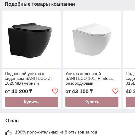
Подобные товары компании
Подвесной унитаз с
Унитаз подвесной
Подв
сиденьем SANITECO ZT-
SANITECO 101, Rimless,
сид
1025MB (Черный
безободковый
015E
матовый) 490*360*360 мм
490x360x320 мм
Бел
40 200
43 100
40 
от
₸
от
₸
Купить
Купить
О нас
100% положительных из 8 отзывов за год