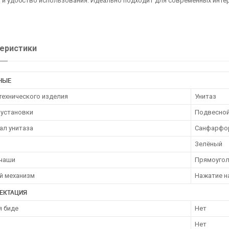
и удобство использования. Идеально подходит для современных интер
еристики
НЫЕ
технического изделия
Унитаз
 установки
Подвесно
ал унитаза
Санфарфо
Зелёный
чаши
Прямоугол
й механизм
Нажатие н
ЕКТАЦИЯ
я биде
Нет
Нет