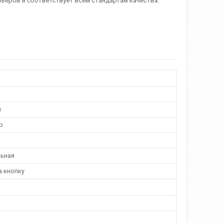
ьеров и соответствует всем стандартам качества.
й
р
ьная
а кнопку