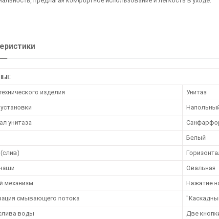
альность, предлагая комфортное использование и легкость в уходе.
еристики
НЫЕ
технического изделия
Унитаз
 установки
Напольны
ал унитаза
Санфарфо
Белый
(слив)
Горизонта
чаши
Овальная
й механизм
Нажатие н
зация смывающего потока
"Каскадны
слива воды
Две кнопк