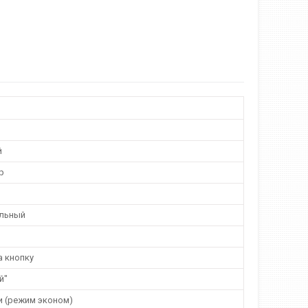
й
р
льный
а кнопку
й"
и (режим эконом)