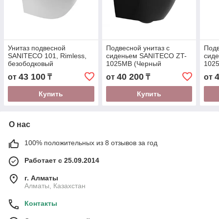
Унитаз подвесной
Подвесной унитаз с
Подв
SANITECO 101, Rimless,
сиденьем SANITECO ZT-
сид
безободковый
1025MB (Черный
1025
490x360x320 мм
матовый) 490*360*360 мм
490*
43 100
40 200
от
₸
от
₸
от
Купить
Купить
О нас
100% положительных из 8 отзывов за год
Работает с 25.09.2014
г. Алматы
Алматы, Казахстан
Контакты