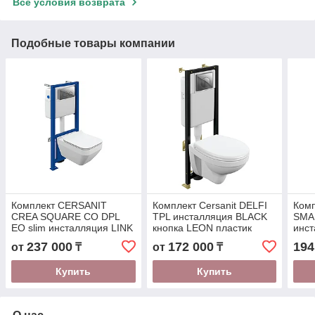
Все условия возврата
Подобные товары компании
Комплект CERSANIT
Комплект Cersanit DELFI
Комп
CREA SQUARE CO DPL
TPL инсталляция BLACK
SMA
EO slim инсталляция LINK
кнопка LEON пластик
инс
PRO, кнопка TWINS
хром глянцевый (60235)
кноп
237 000
172 000
194
от
₸
от
₸
пластик, хром глянцевый
черн
(64443)
хром
Купить
Купить