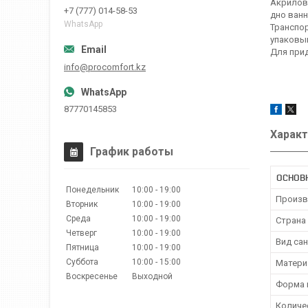
Акрилова
+7 (777) 014-58-53
дно ванн
WhatsApp
Транспор
упаковыв
Для при
info@procomfort.kz
87770145853
Характ
График работы
ОСНОВ
Понедельник
10:00
19:00
Произв
Вторник
10:00
19:00
Среда
10:00
19:00
Страна
Четверг
10:00
19:00
Вид са
Пятница
10:00
19:00
Суббота
10:00
15:00
Матери
Воскресенье
Выходной
Форма 
Количе