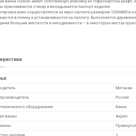
я ванна «Grace» имеет собственную упаковку из гофрокартона крафт, 
ы приклеивается стикер и вкладывается паспорт изделия.
тировка ванн осуществляется на евро-паллете размером 1200х800 в к
аются в пленку и устанавливаются на паллету. Выполняется деревянн
дания большей жесткости и неподвижности – в некоторых местах прок
еристики
НЫЕ
одитель
Метакам
 производитель
Россия
нтехнического оборудования
Ванна
ал ванны
Акрил
ванны
Прямоугол
ство человек
1