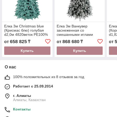
Елка 3м Christmas blue
Елка 3м Ванкувер
Елка
(Крисмас блю) голубая
заснеженная со
(Кор
d2,0м 4820веток PE100%
смешанными иглами
d1,8
(C090-300N)
d1,72м 1892 ветки в 2-х
PE1
658 825
868 680
от
₸
от
₸
от
коробках (KA689134)
Купить
Купить
О нас
100% положительных из 8 отзывов за год
Работает с 25.09.2014
г. Алматы
Алматы, Казахстан
Контакты