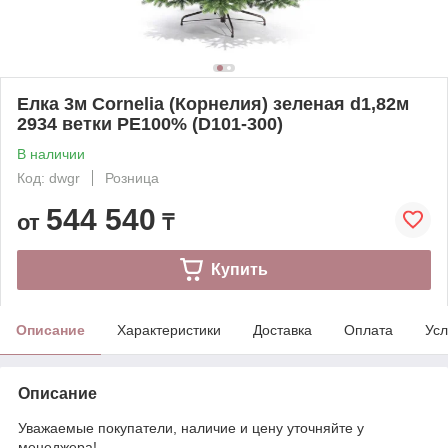
Елка 3м Cornelia (Корнелия) зеленая d1,82м
2934 ветки PE100% (D101-300)
В наличии
Код: dwgr
Розница
544 540
от
₸
Купить
Описание
Характеристики
Доставка
Оплата
Усл
Описание
Уважаемые покупатели, наличие и цену уточняйте у
менеджера!