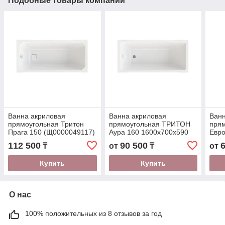
Подобные товары компании
Ванна акриловая
Ванна акриловая
Ванн
прямоугольная Тритон
прямоугольная ТРИТОН
пря
Прага 150 (Щ0000049117)
Аура 160 1600х700х590
Евро
(Щ0000050545)
(170
112 500
90 500
₸
от
₸
от
Купить
Купить
О нас
100% положительных из 8 отзывов за год