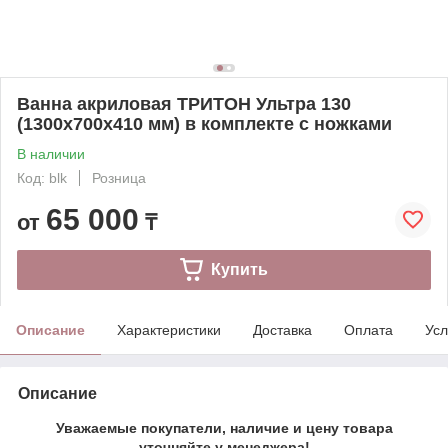
Ванна акриловая ТРИТОН Ультра 130
(1300x700х410 мм) в комплекте с ножками
В наличии
Код: blk
Розница
65 000
от
₸
Купить
Описание
Характеристики
Доставка
Оплата
Усл
Описание
Уважаемые покупатели, наличие и цену товара
уточняйте у менеджера!