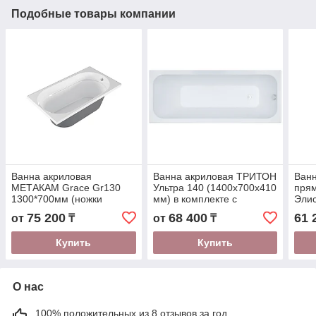
Подобные товары компании
Ванна акриловая
Ванна акриловая ТРИТОН
Ванн
МЕТАКАМ Grace Gr130
Ультра 140 (1400x700х410
прям
1300*700мм (ножки
мм) в комплекте с
Элис
универсал)
ножками
с но
75 200
68 400
61 
от
₸
от
₸
Купить
Купить
О нас
100% положительных из 8 отзывов за год