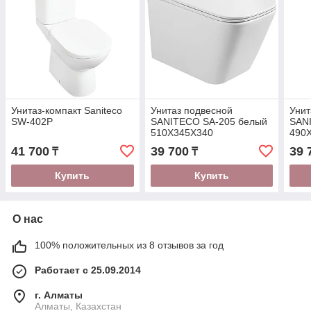
Унитаз-компакт Saniteco
Унитаз подвесной
Унит
SW-402P
SANITECO SA-205 белый
SAN
510X345X340
490
41 700
39 700
39 
₸
₸
Купить
Купить
О нас
100% положительных из 8 отзывов за год
Работает с 25.09.2014
г. Алматы
Алматы, Казахстан