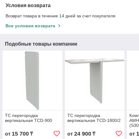
Условия возврата
Возврат товара в течение 14 дней за счет покупателя
Все условия возврата
Подобные товары компании
TC перегородка
TC перегородка
Комп
вертикальная TCD-900
вертикальная TCD-1800/2
AMH
(S30
15 700
24 900
от
₸
от
₸
от