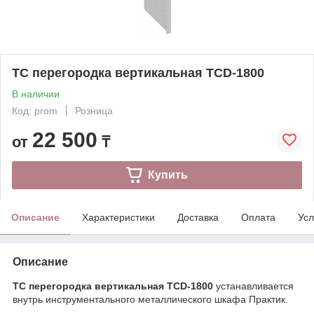
TC перегородка вертикальная TCD-1800
В наличии
Код: prom
Розница
22 500
от
₸
Купить
Описание
Характеристики
Доставка
Оплата
Усл
Описание
TC перегородка вертикальная TCD-1800
устанавливается
внутрь инструментального металлического шкафа Практик.