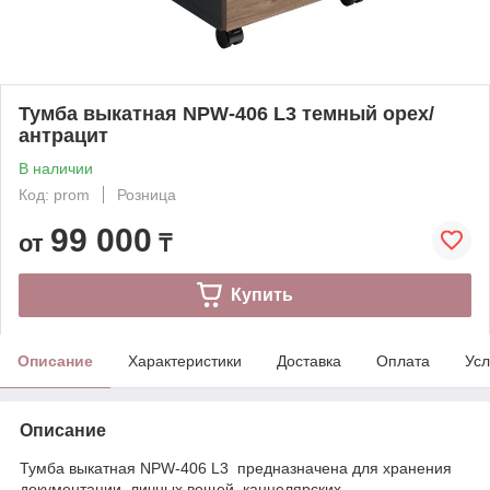
Тумба выкатная NPW-406 L3 темный орех/
антрацит
В наличии
Код: prom
Розница
99 000
от
₸
Купить
Описание
Характеристики
Доставка
Оплата
Усл
Описание
Тумба выкатная NPW-406 L3 предназначена для хранения
документации, личных вещей, канцелярских