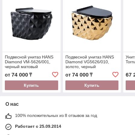
Подвесной унитаз HANS
Подвесной унитаз HANS
Унит
Diamond VM-5626/001,
Diamond VG5626/010,
Torn
черный матовый
золото, черный
74 000
74 000
67 
от
₸
от
₸
Купить
Купить
О нас
100% положительных из 8 отзывов за год
Работает с 25.09.2014