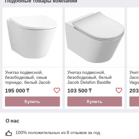
Подобные товары компании
Унитаз подвесной,
Унитаз подвесной,
Унит
безободковый, смыв
безободковый, белый
Jaco
торнадо, белый Jacob
Jacob Delafon Bastille
Vagu
Delafon Bastille EDAS102-
EDAB102-00
195 000
103 500
203
₸
₸
00
Купить
Купить
О нас
100% положительных из 8 отзывов за год