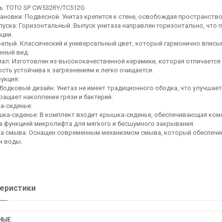
 TOTO SP CW532RY/TC512G
новки: Подвесной. Унитаз крепится к стене, освобождая пространство 
ска: Горизонтальный. Выпуск унитаза направлен горизонтально, что п
ции.
лый. Классический и универсальный цвет, который гармонично вписыв
нный вид.
л: Изготовлен из высококачественной керамики, которая отличается
сть устойчива к загрязнениям и легко очищается.
кция:
овый дизайн: Унитаз не имеет традиционного ободка, что улучшает г
ащает накопление грязи и бактерий.
-сиденье:
сиденье: В комплект входит крышка-сиденье, обеспечивающая комф
а функцией микролифта для мягкого и бесшумного закрывания.
 смыва: Оснащен современным механизмом смыва, который обеспечива
и воды.
еристики
НЫЕ