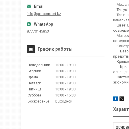
Модель:
Тип уста
info@procomfort.kz
Тип выпу
канализа
Цвет: Бе
совреме
87770145853
Материа
поверхно
Констру
График работы
Безободк
предотвр
Крышка
Понедельник
10:00
19:00
Крышка-
Вторник
10:00
19:00
оснащен
Система
Среда
10:00
19:00
экономи
Четверг
10:00
19:00
Пятница
10:00
19:00
Суббота
10:00
15:00
Воскресенье
Выходной
Характ
ОСНОВ