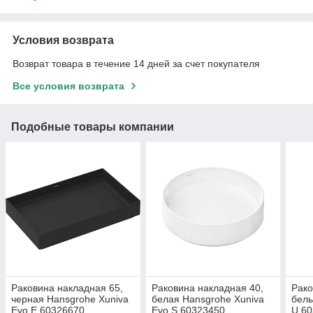
Условия возврата
Возврат товара в течение 14 дней за счет покупателя
Все условия возврата
Подобные товары компании
Раковина накладная 65,
Раковина накладная 40,
Рако
черная Hansgrohe Xuniva
белая Hansgrohe Xuniva
белы
Evo E 60326670
Evo S 60323450
U 6