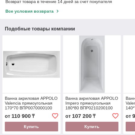
Возврат товара в течение 14 дней за счет покупателя
Все условия возврата
Подобные товары компании
Ванна акриловая APPOLO
Ванна акриловая APPOLO
Ван
Valencia прямоугольная
Impero прямоугольная
Vale
170*70 ВПР0070000100
180*80 ВПР0210200100
140
110 900
107 200
от
₸
от
₸
от
Купить
Купить