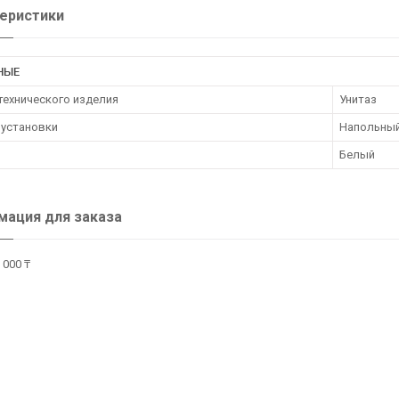
еристики
НЫЕ
технического изделия
Унитаз
 установки
Напольны
Белый
ация для заказа
 000 ₸