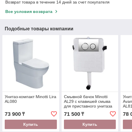
Возврат товара в течение 14 дней за счет покупателя
Все условия возврата
Подобные товары компании
Унитаз-компакт Minotti Lira
Смывной бачок Minotti
Унит
AL080
AL29 c клавишей смыва
Avan
для приставного унитаза
AL8
73 900
71 500
78 
₸
₸
Купить
Купить