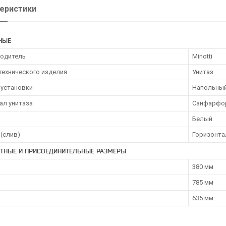
еристики
НЫЕ
одитель
Minotti
технического изделия
Унитаз
 установки
Напольны
ал унитаза
Санфарфо
Белый
(слив)
Горизонта
ИТНЫЕ И ПРИСОЕДИНИТЕЛЬНЫЕ РАЗМЕРЫ
380 мм
785 мм
635 мм