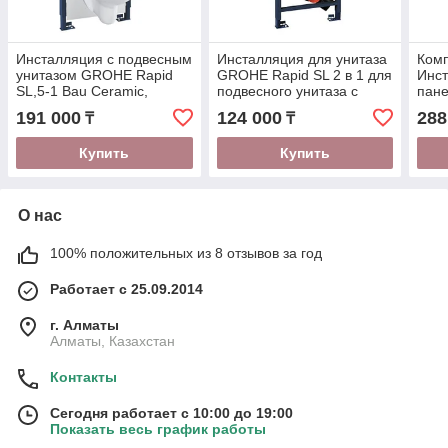
Инсталляция с подвесным
Инсталляция для унитаза
Комп
унитазом GROHE Rapid
GROHE Rapid SL 2 в 1 для
Инст
SL,5-1 Bau Ceramic,
подвесного унитаза с
пане
панель Arena
принадлежностями для
сиде
191 000
124 000
288
₸
₸
Cosmopolitan 36500000
монтажа перед стеной
Cera
38536001
Купить
Купить
О нас
100% положительных из 8 отзывов за год
Работает с 25.09.2014
г. Алматы
Алматы, Казахстан
Контакты
Сегодня работает с 10:00 до 19:00
Показать весь график работы