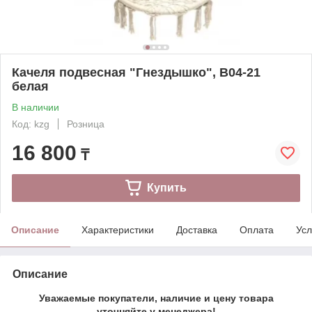
Качеля подвесная "Гнездышко", B04-21
белая
В наличии
Код: kzg
Розница
16 800
₸
Купить
Описание
Характеристики
Доставка
Оплата
Усл
Описание
Уважаемые покупатели, наличие и цену товара
уточняйте у менеджера!