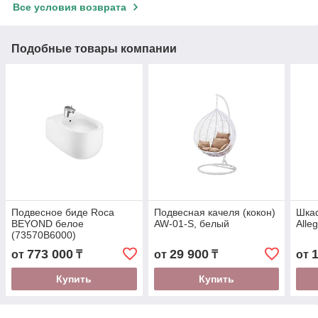
Все условия возврата
Подобные товары компании
Подвесное биде Roca
Подвесная качеля (кокон)
Шкаф
BEYOND белое
AW-01-S, белый
Alle
(73570B6000)
773 000
29 900
от
₸
от
₸
от
Купить
Купить