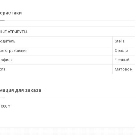
еристики
НЫЕ АТРИБУТЫ
одитель
Stella
ал ограждения
Стекло
рофиля
Черный
кла
Матовое
ация для заказа
 000 ₸