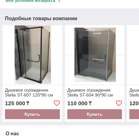
Все условия возврата
Подобные товары компании
Душевое ограждение
Душевое ограждение
Душ
Stella ST-607 120*90 см
Stella ST-604 90*90 см
Stel
125 000
110 000
120
₸
₸
Купить
Купить
О нас