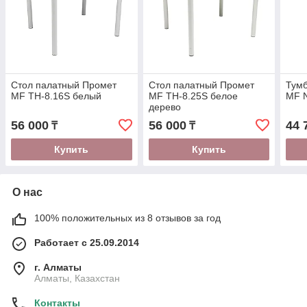
Стол палатный Промет
Стол палатный Промет
Тумб
MF TH-8.16S белый
MF TH-8.25S белое
MF 
дерево
56 000
56 000
44 
₸
₸
Купить
Купить
О нас
100% положительных из 8 отзывов за год
Работает с 25.09.2014
г. Алматы
Алматы, Казахстан
Контакты