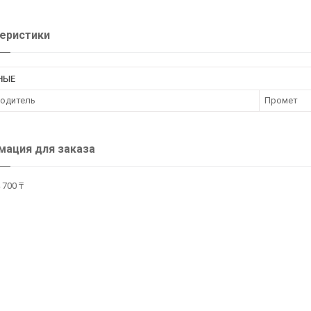
еристики
НЫЕ
одитель
Промет
ация для заказа
 700 ₸