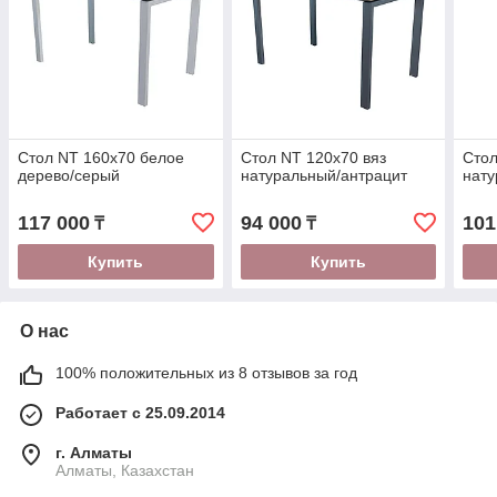
Стол NT 160x70 белое
Стол NT 120x70 вяз
Стол
дерево/серый
натуральный/антрацит
нату
117 000
94 000
101
₸
₸
Купить
Купить
О нас
100% положительных из 8 отзывов за год
Работает с 25.09.2014
г. Алматы
Алматы, Казахстан