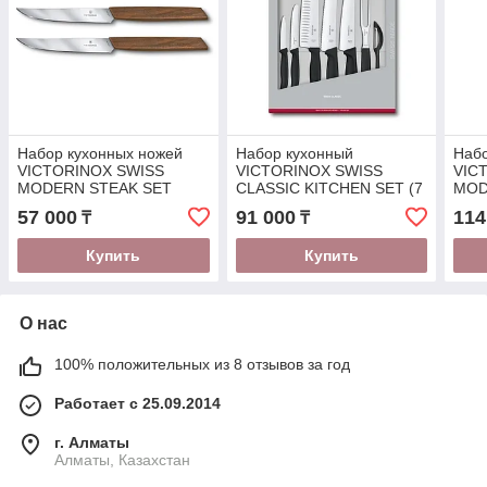
Набор кухонных ножей
Набор кухонный
Наб
VICTORINOX SWISS
VICTORINOX SWISS
VIC
MODERN STEAK SET
CLASSIC KITCHEN SET (7
MOD
SERRATED (2шт)
предметов) #6.7133.7G
пред
57 000
91 000
114
₸
₸
#6.9000.12WG (R18121)
(R18120)
#6.9
Купить
Купить
О нас
100% положительных из 8 отзывов за год
Работает с 25.09.2014
г. Алматы
Алматы, Казахстан