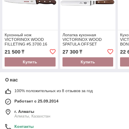
Кухонный нож
Лопатка кухонная
Кух
VICTORINOX WOOD
VICTORINOX WOOD
VIC
FILLETING #5.3700.16
SPATULA OFFSET
BON
(16см) (R18948)
#5.2700.23 (23см)
(15с
21 500
27 300
22 
₸
₸
(R18970)
Купить
Купить
О нас
100% положительных из 8 отзывов за год
Работает с 25.09.2014
г. Алматы
Алматы, Казахстан
Контакты