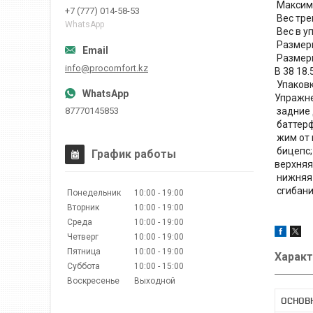
Максима
+7 (777) 014-58-53
Вес тре
WhatsApp
Вес в уп
Размеры
Размеры
info@procomfort.kz
B 38 18.
Упаковк
Упражне
87770145853
задние 
баттерф
жим от 
бицепс;
График работы
верхняя
нижняя 
сгибани
Понедельник
10:00
19:00
Вторник
10:00
19:00
Среда
10:00
19:00
Четверг
10:00
19:00
Пятница
10:00
19:00
Характ
Суббота
10:00
15:00
Воскресенье
Выходной
ОСНОВ