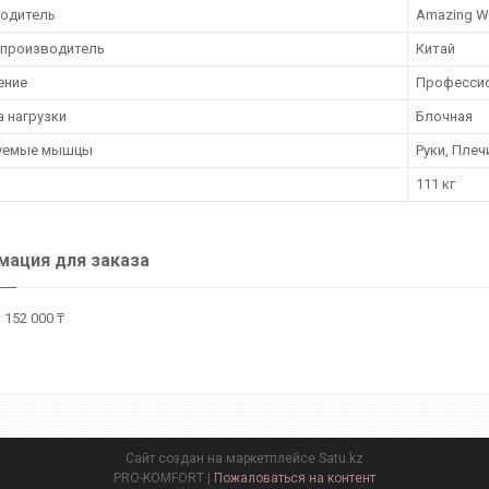
одитель
Amazing W
 производитель
Китай
ение
Професси
а нагрузки
Блочная
уемые мышцы
Руки, Плеч
111 кг
ация для заказа
 152 000 ₸
Сайт создан на маркетплейсе
Satu.kz
PRO-KOMFORT |
Пожаловаться на контент