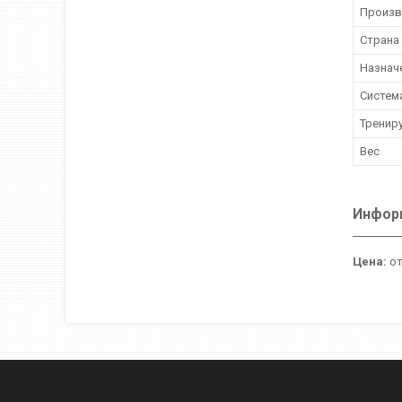
Произв
Страна
Назнач
Систем
Тренир
Вес
Информ
Цена:
от