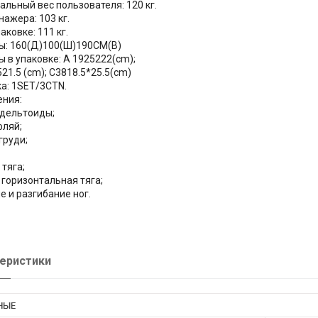
льный вес пользователя: 120 кг.
нажера: 103 кг.
аковке: 111 кг.
: 160(Д)100(Ш)190CM(В)
 в упаковке: A 1925222(cm);
521.5 (cm); C3818.5*25.5(cm)
а: 1SET/3CTN.
ния:
дельтоиды;
ляй;
груди;
 тяга;
горизонтальная тяга;
е и разгибание ног.
еристики
НЫЕ