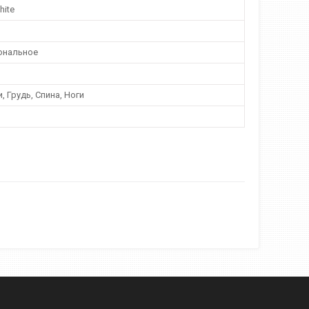
hite
ональное
и, Грудь, Спина, Ноги