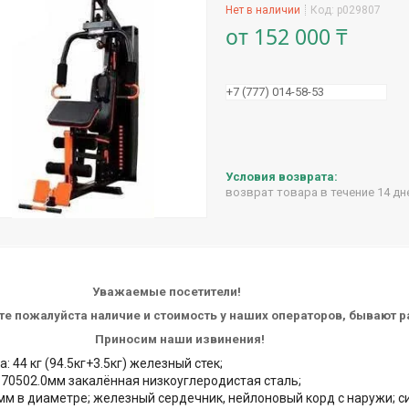
Нет в наличии
Код:
p029807
от
152 000 ₸
+7 (777) 014-58-53
возврат товара в течение 14 д
жаемые посетители!
те пожалуйста наличие и стоимость у наших операторов, бывают 
носим наши извинения!
а: 44 кг (94.5кг+3.5кг) железный стек;
 70502.0мм закалённая низкоуглеродистая сталь;
 мм в диаметре; железный сердечник, нейлоновый корд с наружи; си