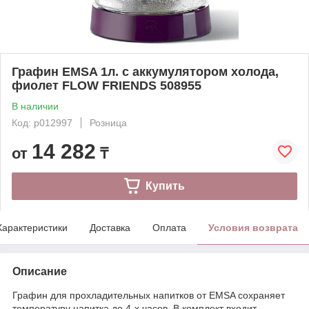
Графин EMSA 1л. с аккумулятором холода,
фиолет FLOW FRIENDS 508955
В наличии
Код: p012997
Розница
14 282
от
₸
Купить
Характеристики
Доставка
Оплата
Условия возврата
Описание
Графин для прохладительных напитков от EMSA сохраняет
температуру напитка до 4-х часов. В комплект входит