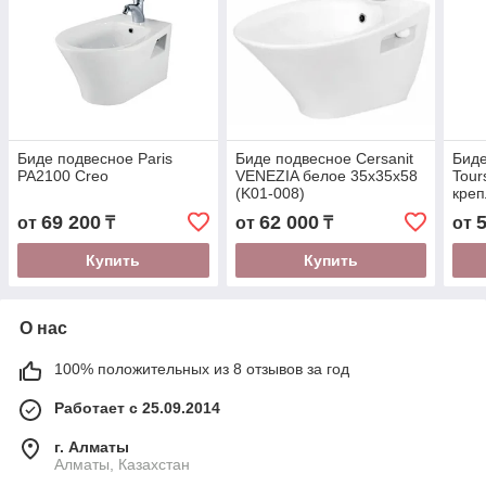
Биде подвесное Paris
Биде подвесное Cersanit
Биде
PA2100 Creo
VENEZIA белое 35x35x58
Tour
(K01-008)
кре
HDB
69 200
62 000
от
₸
от
₸
от
Купить
Купить
О нас
100% положительных из 8 отзывов за год
Работает с 25.09.2014
г. Алматы
Алматы, Казахстан