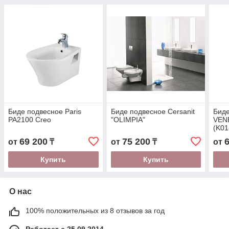
Биде подвесное Paris
Биде подвесное Cersanit
Биде
PA2100 Creo
"OLIMPIA"
VENE
(K01
69 200
75 200
от
₸
от
₸
от
Купить
Купить
О нас
100% положительных из 8 отзывов за год