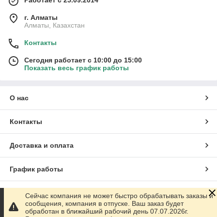
Работает с 25.09.2014
г. Алматы
Алматы, Казахстан
Контакты
Сегодня работает с 10:00 до 15:00
Показать весь график работы
О нас
Контакты
Доставка и оплата
График работы
Полная версия сайта
Сейчас компания не может быстро обрабатывать заказы и
сообщения, компания в отпуске. Ваш заказ будет
обработан в ближайший рабочий день 07.07.2026г.
Сайт создан на маркетплейсе
Satu.kz